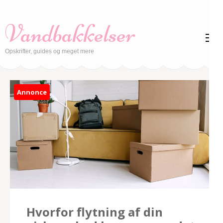
Skip
to
Vandbakkelser
content
(Press
Opskrifter, guides og meget mere
Enter)
Annonce
Hvorfor flytning af din