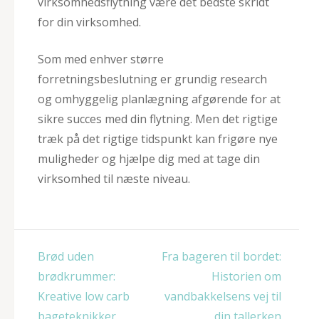
virksomhedsflytning være det bedste skridt
for din virksomhed.
Som med enhver større
forretningsbeslutning er grundig research
og omhyggelig planlægning afgørende for at
sikre succes med din flytning. Men det rigtige
træk på det rigtige tidspunkt kan frigøre nye
muligheder og hjælpe dig med at tage din
virksomhed til næste niveau.
Indlægsnavigation
Brød uden
Fra bageren til bordet:
brødkrummer:
Historien om
Kreative low carb
vandbakkelsens vej til
bageteknikker
din tallerken