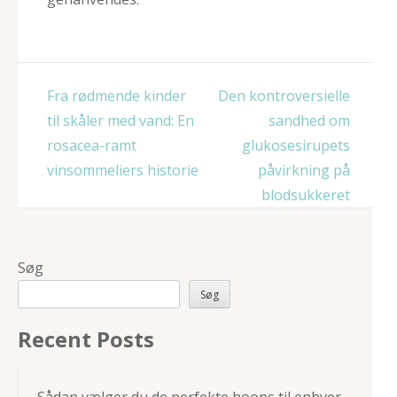
Indlægsnavigation
Fra rødmende kinder
Den kontroversielle
til skåler med vand: En
sandhed om
rosacea-ramt
glukosesirupets
vinsommeliers historie
påvirkning på
blodsukkeret
Søg
Søg
Recent Posts
Sådan vælger du de perfekte hoops til enhver