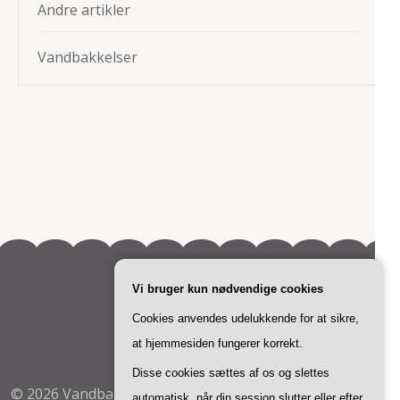
Andre artikler
Vandbakkelser
Vi bruger kun nødvendige cookies
Cookies anvendes udelukkende for at sikre,
at hjemmesiden fungerer korrekt.
Disse cookies sættes af os og slettes
© 2026
Vandbakkelser
.
Bakes and Cakes | Developed By
automatisk, når din session slutter eller efter